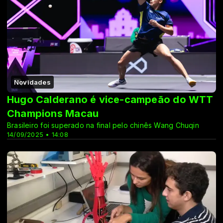
Novidades
Hugo Calderano é vice-campeão do WTT
Champions Macau
Brasileiro foi superado na final pelo chinês Wang Chuqin
14/09/2025 • 14:08