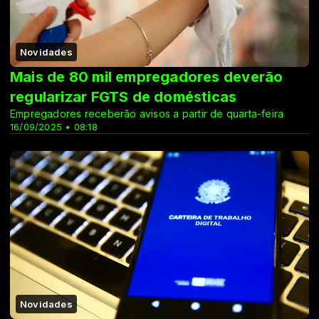
Novidades
Mais de 80 mil empregadores deverão
regularizar FGTS de domésticas
Empregadores receberão avisos a partir de quarta-feira
16/09/2025 • 08:18
Novidades