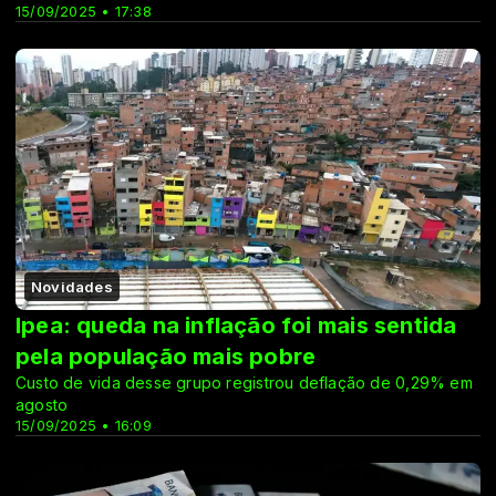
15/09/2025 • 17:38
Novidades
Ipea: queda na inflação foi mais sentida
pela população mais pobre
Custo de vida desse grupo registrou deflação de 0,29% em
agosto
15/09/2025 • 16:09