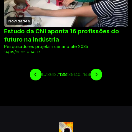
Novidades
Estudo da CNI aponta 16 profissões do
futuro na indústria
Pesquisadores projetam cenário até 2035
14/09/2025 • 14:07
1
...
136
137
138
139
140
...
144