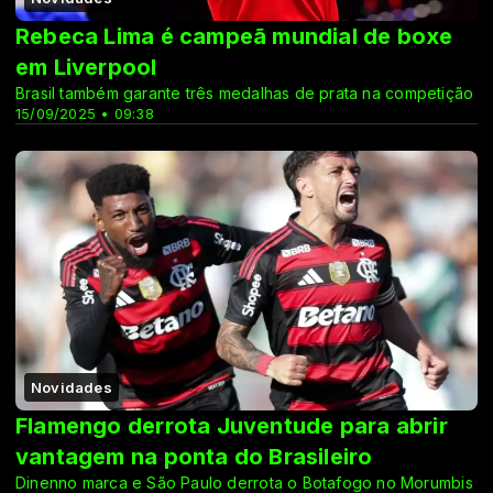
Rebeca Lima é campeã mundial de boxe
em Liverpool
Brasil também garante três medalhas de prata na competição
15/09/2025 • 09:38
Novidades
Flamengo derrota Juventude para abrir
vantagem na ponta do Brasileiro
Dinenno marca e São Paulo derrota o Botafogo no Morumbis