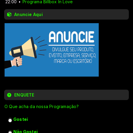
22:00
Programa Billbox In Love
Anuncie Aqui
ENQUETE
O Que acha da nossa Programação?
Gostei
Não Gostei