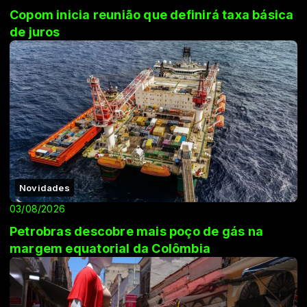
Copom inicia reunião que definirá taxa básica
de juros
Novidades
03/08/2026
Petrobras descobre mais poço de gás na
margem equatorial da Colômbia