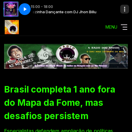
15:00 - 18:00
Programação Automática com DJ Black Finesse
Tardezinha Dançante com DJ Jhon Billu
Tardezinha D
Program
MENU
Brasil completa 1 ano fora
do Mapa da Fome, mas
desafios persistem
Especialistas defendem ampliação de políticas