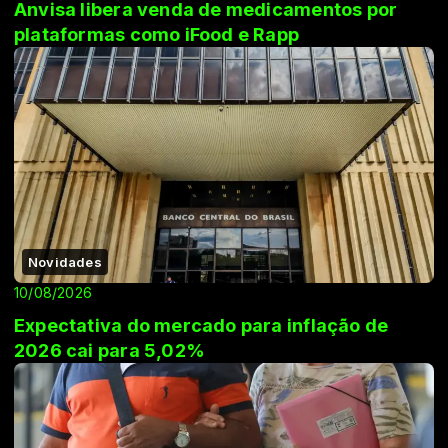
Anvisa libera venda de medicamentos por
plataformas como iFood e Rapp
Novidades
10/08/2026
Expectativa do mercado para inflação de
2026 cai para 5,02%